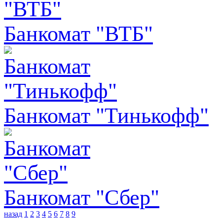
Банкомат "ВТБ"
Банкомат "Тинькофф"
Банкомат "Сбер"
назад
1
2
3
4
5
6
7
8
9